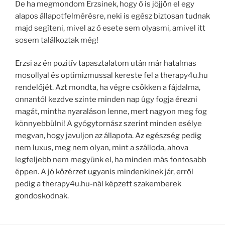
De ha megmondom Erzsinek, hogy ő is jöjjön el egy
alapos állapotfelmérésre, neki is egész biztosan tudnak
majd segíteni, mivel az ő esete sem olyasmi, amivel itt
sosem találkoztak még!
Erzsi az én pozitív tapasztalatom után már hatalmas
mosollyal és optimizmussal kereste fel a therapy4u.hu
rendelőjét. Azt mondta, ha végre csökken a fájdalma,
onnantól kezdve szinte minden nap úgy fogja érezni
magát, mintha nyaraláson lenne, mert nagyon meg fog
könnyebbülni! A gyógytornász szerint minden esélye
megvan, hogy javuljon az állapota. Az egészség pedig
nem luxus, meg nem olyan, mint a szálloda, ahova
legfeljebb nem megyünk el, ha minden más fontosabb
éppen. A jó közérzet ugyanis mindenkinek jár, erről
pedig a therapy4u.hu-nál képzett szakemberek
gondoskodnak.