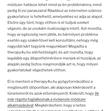
módszer hatásos lehet mind az én problémámra, mind
pedig Erzsi panaszaira! Ráadásul az interneten számos
gyakorlatsor is fellelhető, amelyekhez ez adja az alapot.
Elsőre úgy tűnt, hogy otthon is el tudjuk ezeket
végezni, de az unokám óvatosságra intett. Azt mondta,
hogy az egészség nem játék, és bármilyen probléma
esetén egy szakértővel kell konzultálni, nehogy még
nagyobb kárt tegyünk magunkban! Megadta a
therapy4u.hu elérhetőségét, és azt mondta, hogy
legalább egy állapotfelmérésre menjek el hozzájuk, az
alapján pedig biztos megmondják azt is, hogy milyen
gyakorlatokat végezhetek otthon.
El is mentem a therapy4u.hu gyógytornászához a
megbeszélt időpontban, aki alaposan kikérdezett a
tüneteimről és azok előzményeiről. Kiderült, hogy
ők
már régóta foglalkoznak a mckenzie módszer
alkalmazásával
. Megkérdeztem, hogy a netes