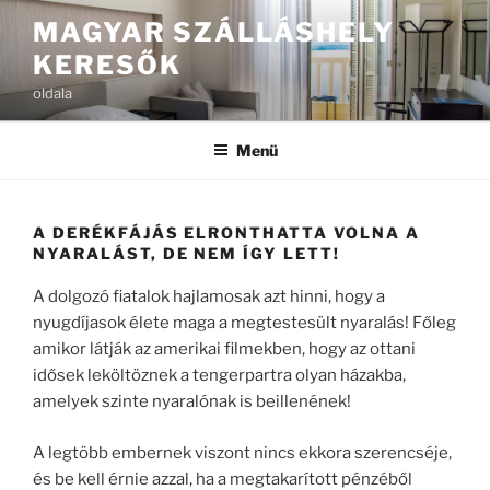
Tartalomhoz
MAGYAR SZÁLLÁSHELY
KERESŐK
oldala
Menü
A DERÉKFÁJÁS ELRONTHATTA VOLNA A
NYARALÁST, DE NEM ÍGY LETT!
A dolgozó fiatalok hajlamosak azt hinni, hogy a
nyugdíjasok élete maga a megtestesült nyaralás! Főleg
amikor látják az amerikai filmekben, hogy az ottani
idősek leköltöznek a tengerpartra olyan házakba,
amelyek szinte nyaralónak is beillenének!
A legtöbb embernek viszont nincs ekkora szerencséje,
és be kell érnie azzal, ha a megtakarított pénzéből