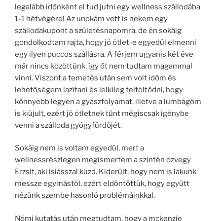
legalább időnként el tud jutni egy wellness szállodába
1-1 hétvégére! Az unokám vett is nekem egy
szállodakupont a születésnapomra, de én sokáig
gondolkodtam rajta, hogy jó ötlet-e egyedül elmenni
egy ilyen puccos szállásra. A férjem ugyanis két éve
már nincs közöttünk, így őt nem tudtam magammal
vinni. Viszont a temetés után sem volt időm és
lehetőségem lazítani és lelkileg feltöltődni, hogy
könnyebb legyen a gyászfolyamat, illetve a lumbágóm
is kiújult, ezért jó ötletnek tűnt mégiscsak igénybe
venni a szálloda gyógyfürdőjét.
Sokáig nem is voltam egyedül, mert a
wellnessrészlegen megismertem a szintén özvegy
Erzsit, aki isiásszal küzd. Kiderült, hogy nem is lakunk
messze egymástól, ezért eldöntöttük, hogy együtt
nézünk szembe hasonló problémáinkkal.
Némi kutatás után megtudtam, hogy a mckenzie