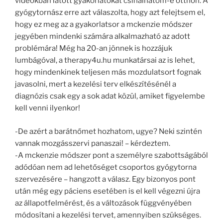
videókban látott gyakorlatokat csinálhatom-e otthon. A
gyógytornász erre azt válaszolta, hogy azt felejtsem el,
hogy ez meg az a gyakorlatsor a mckenzie módszer
jegyében mindenki számára alkalmazható az adott
problémára! Még ha 20-an jönnek is hozzájuk
lumbágóval, a therapy4u.hu munkatársai az is lehet,
hogy mindenkinek teljesen más mozdulatsort fognak
javasolni, mert a kezelési terv elkészítésénél a
diagnózis csak egy a sok adat közül, amiket figyelembe
kell venni ilyenkor!
-De azért a barátnőmet hozhatom, ugye? Neki szintén
vannak mozgásszervi panaszai! – kérdeztem.
-A mckenzie módszer pont a személyre szabottságából
adódóan nem ad lehetőséget csoportos gyógytorna
szervezésére – hangzott a válasz. Egy bizonyos pont
után még egy páciens esetében is el kell végezni újra
az állapotfelmérést, és a változások függvényében
módosítani a kezelési tervet, amennyiben szükséges.