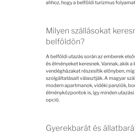
ahhoz, hogy a belföldi turizmus folyama
Milyen szállásokat keres
belföldön?
A belföldi utazás során az emberek els
és élményeket keresnek. Vannak, akik a 
vendégházakat részesítik előnyben, mí
szolgáltatásait választják. A magyar sz
modern apartmanok, vidéki panziók, bo
élményközpontok is, így minden utazási
opció.
Gyerekbarát és állatbará