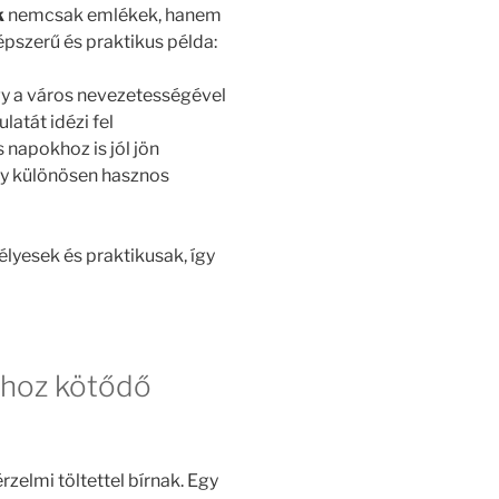
k
nemcsak emlékek, hanem
épszerű és praktikus példa:
agy a város nevezetességével
latát idézi fel
 napokhoz is jól jön
ly különösen hasznos
lyesek és praktikusak, így
shoz kötődő
zelmi töltettel bírnak. Egy