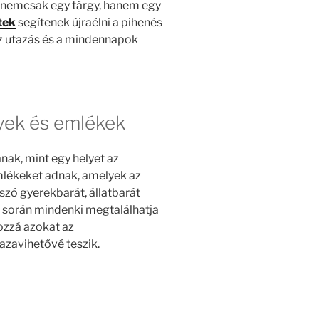
 nemcsak egy tárgy, hanem egy
tek
segítenek újraélni a pihenés
az utazás és a mindennapok
yek és emlékek
nak, mint egy helyet az
emlékeket adnak, amelyek az
szó gyerekbarát, állatbarát
ás során mindenki megtalálhatja
ozzá azokat az
azavihetővé teszik.