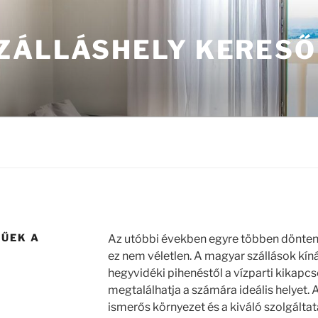
ZÁLLÁSHELY KERES
RŰEK A
Az utóbbi években egyre többen döntenek
ez nem véletlen. A magyar szállások kíná
hegyvidéki pihenéstől a vízparti kikapc
megtalálhatja a számára ideális helyet. A
ismerős környezet és a kiváló szolgálta