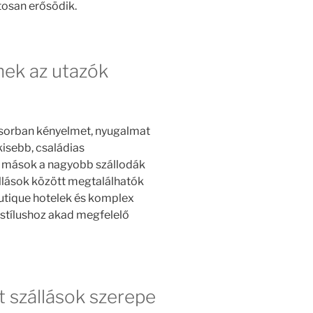
tosan erősödik.
nek az utazók
ősorban kényelmet, nyugalmat
kisebb, családias
g mások a nagyobb szállodák
állások között megtalálhatók
utique hotelek és komplex
 stílushoz akad megfelelő
t szállások szerepe