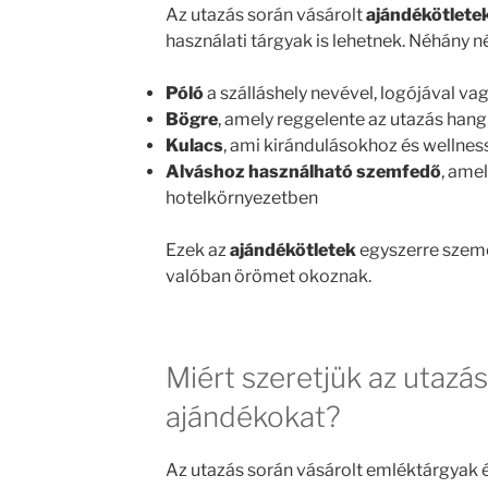
Az utazás során vásárolt
ajándékötlete
használati tárgyak is lehetnek. Néhány n
Póló
a szálláshely nevével, logójával v
Bögre
, amely reggelente az utazás hangu
Kulacs
, ami kirándulásokhoz és wellness
Alváshoz használható szemfedő
, ame
hotelkörnyezetben
Ezek az
ajándékötletek
egyszerre szemé
valóban örömet okoznak.
Miért szeretjük az utazá
ajándékokat?
Az utazás során vásárolt emléktárgyak ér