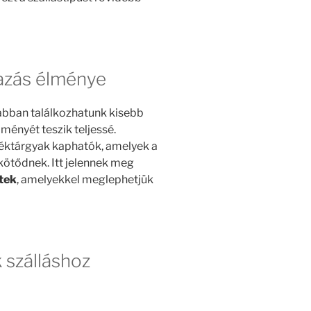
azás élménye
abban találkozhatunk kisebb
ményét teszik teljessé.
éktárgyak kaphatók, amelyek a
kötődnek. Itt jelennek meg
tek
, amelyekkel meglephetjük
 szálláshoz