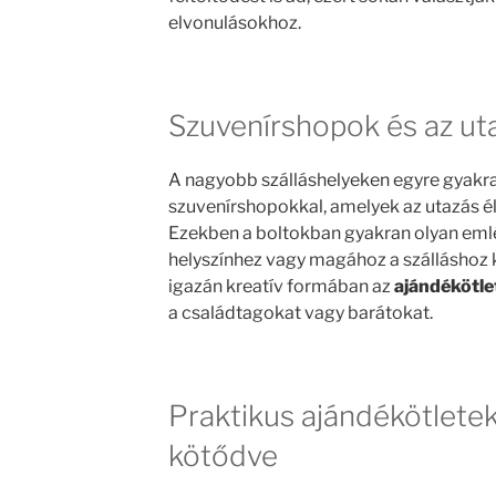
elvonulásokhoz.
Szuvenírshopok és az ut
A nagyobb szálláshelyeken egyre gyakr
szuvenírshopokkal, amelyek az utazás él
Ezekben a boltokban gyakran olyan eml
helyszínhez vagy magához a szálláshoz 
igazán kreatív formában az
ajándékötle
a családtagokat vagy barátokat.
Praktikus ajándékötletek
kötődve