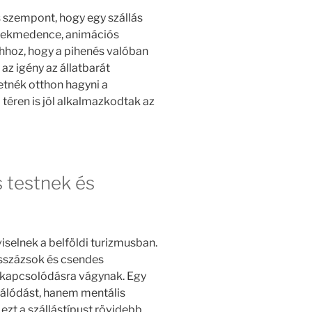
 szempont, hogy egy szállás
rmekmedence, animációs
hhoz, hogy a pihenés valóban
az igény az állatbarát
retnék otthon hagyni a
téren is jól alkalmazkodtak az
s testnek és
iselnek a belföldi turizmusban.
sszázsok és csendes
kikapcsolódásra vágynak. Egy
rálódást, hanem mentális
 ezt a szállástípust rövidebb