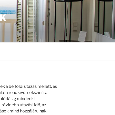
ŐK
 a belföldi utazás mellett, és
lata rendkívül sokszínű: a
solódásig mindenki
 rövidebb utazási idő, az
tások mind hozzájárulnak