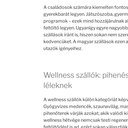
A családosok számára kiemelten fontos
gyerekbarát legyen. Játszószoba, gye
programok – ezek mind hozzájárulnak a
feltöltő legyen. Ugyanígy egyre nagyobb 
szállások iránt is, hiszen sokan nem sze
kedvencüket. A magyar szállások ezen a 
utazók igényeihez.
Wellness szállók: pihené
léleknek
A wellness szállók külön kategóriát képv
Gyógyvizes medencék, szaunavilág, ma
pihenőterek várják azokat, akik valódi 
wellness hétvége nemcsak testi regene
feltöltődést is ad, ezért sokan választják