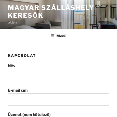
Tartalomhoz
MAGYAR SZÁLLÁSHELY
KERESŐK
oldala
Menü
KAPCSOLAT
Név
E-mail cím
Üzenet (nem kötelező)